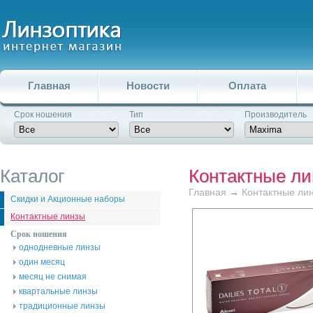
Главная
Новости
Оплата
Срок ношения
Тип
Производитель
Каталог
Контактные л
Главная
→
Контактные ли
Скидки и Акционные наборы
Контактные линзы
Срок ношения
однодневные линзы
один месяц
месяц не снимая
квартальные линзы
традиционные линзы