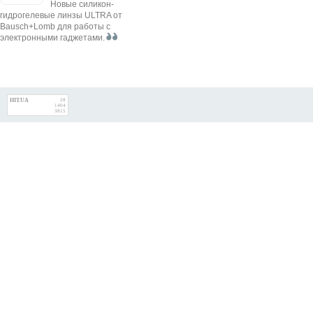
Новые силикон-
гидрогелевые линзы ULTRA от
Bausch+Lomb для работы с
электронными гаджетами.
HIT.UA
28
1404
3815