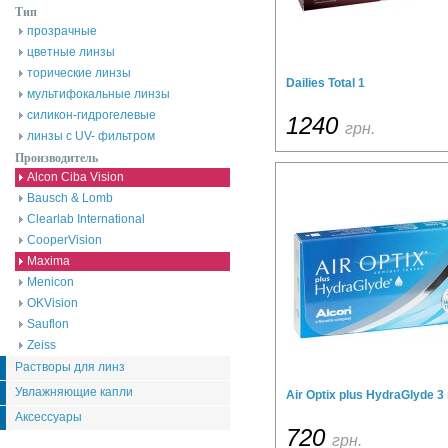
Тип
прозрачные
цветные линзы
торические линзы
Dailies Total 1
мультифокальные линзы
силикон-гидрогелевые
1240
грн.
линзы с UV- фильтром
Производитель
Alcon Ciba Vision
Bausch & Lomb
Clearlab International
CooperVision
Maxima
Menicon
OKVision
Sauflon
Zeiss
Растворы для линз
Увлажняющие капли
Air Optix plus HydraGlyde 3 
Аксессуары
720
грн.