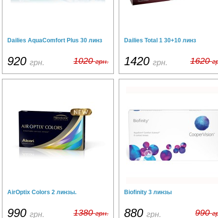
Dailies AquaComfort Plus 30 линз
Dailies Total 1 30+10 линз
920
1420
1020
1620
грн.
г
грн.
грн.
AirOptix Colors 2 линзы.
Biofinity 3 линзы
990
880
1380
990
грн.
г
грн.
грн.