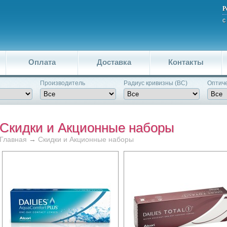
Р
с
Оплата
Доставка
Контакты
Производитель
Pадиус кривизны (BC)
Оптиче
Скидки и Акционные наборы
Главная
→
Скидки и Акционные наборы