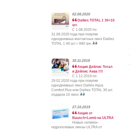
02.08.2020
Dailies TOTAL 1 30+10
шт.
C 1.08.2020 по
31.08.2020 года при покупке
однодневных контактных линз Dailies
TOTAL 1 40 шт.= 990 грн.
30.11.2019
Акция Дейлис Тотал
и Дейлис Аква !!!!
C 1.12.2019 по
29.02.2020 года при покупке
однодневных линз Dailies Aqua
Comfort Plus или Dailies TOTAL 30 шт.
подарок 10 линз.
27.10.2019
Акция от
Bausch+Lomb на ULTRA
Новые силикон-
гидрогелевые линзы ULTRA от