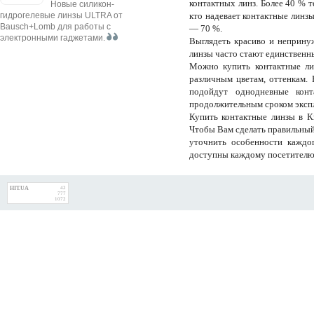
контактных линз. Более 40 % т
Новые силикон-
гидрогелевые линзы ULTRA от
кто надевает контактные линзы
Bausch+Lomb для работы с
— 70 %.
электронными гаджетами.
Выглядеть красиво и неприну
линзы часто стают единственн
Можно купить контактные ли
различным цветам, оттенкам. 
подойдут однодневные кон
продолжительным сроком эксплу
Купить контактные линзы в К
Чтобы Вам сделать правильный
уточнить особенности каждо
доступны каждому посетителю 
HIT.UA
42
777
1072