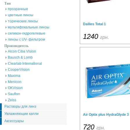
Тип
прозрачные
цветные линзы
торические линзы
Dailies Total 1
мультифокальные линзы
силикон-гидрогелевые
1240
грн.
линзы с UV- фильтром
Производитель
Alcon Ciba Vision
Bausch & Lomb
Clearlab International
CooperVision
Maxima
Menicon
OKVision
Sauflon
Zeiss
Растворы для линз
Увлажняющие капли
Air Optix plus HydraGlyde 3 
Аксессуары
720
грн.