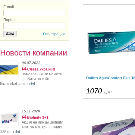
E-mail:
Пароль:
Регистрация
Новости компании
06.07.2022
Слава Україні!!!
Замовлення Ви можете
Dailies AguaComfort Plus To
зробити на сайті
linzmarket.com.ua
1070
грн.
15.11.2020
Biofinity 3+1
Акция на линзы Biofinity
4шт. за 630 грн. (Скидка
338 грн).