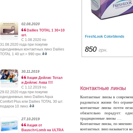
02.08.2020
Dailies TOTAL 1 30+10
шт.
FreshLook Colorblends
C 1.08.2020 по
31.08.2020 года при покупке
850
однодневных контактных линз Dailies
грн.
TOTAL 1 40 шт.= 990 грн.
30.11.2019
Акция Дейлис Тотал
и Дейлис Аква !!!!
C 1.12.2019 по
Контактные линзы
29.02.2020 года при покупке
однодневных линз Dailies Aqua
Контактные линзы в современн
Comfort Plus или Dailies TOTAL 30 шт.
радоваться жизни без огран
подарок 10 линз.
контактные линзы почти нез
обязательно порадует: одн
традиционные линзы ….
27.10.2019
Контактные линзы, по мнению 
Акция от
контактных линз называется к
Bausch+Lomb на ULTRA