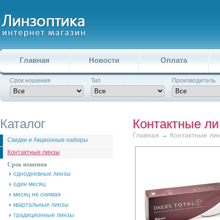
Главная
Новости
Оплата
Срок ношения
Тип
Производитель
Каталог
Контактные л
Главная
→
Контактные ли
Скидки и Акционные наборы
Контактные линзы
Срок ношения
однодневные линзы
один месяц
месяц не снимая
квартальные линзы
традиционные линзы