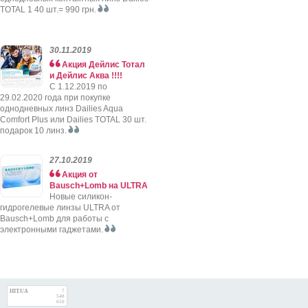
TOTAL 1 40 шт.= 990 грн.
30.11.2019
Акция Дейлис Тотал
и Дейлис Аква !!!!
C 1.12.2019 по
29.02.2020 года при покупке
однодневных линз Dailies Aqua
Comfort Plus или Dailies TOTAL 30 шт.
подарок 10 линз.
27.10.2019
Акция от
Bausch+Lomb на ULTRA
Новые силикон-
гидрогелевые линзы ULTRA от
Bausch+Lomb для работы с
электронными гаджетами.
HIT.UA
7
548
650