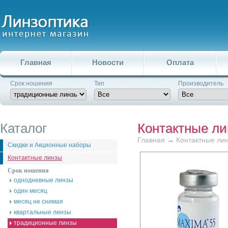
Главная
Новости
Оплата
Срок ношения
Тип
Производитель
Каталог
Контактные л
Главная
→
Контактные ли
Скидки и Акционные наборы
Контактные линзы
Срок ношения
однодневные линзы
один месяц
месяц не снимая
квартальные линзы
традиционные линзы