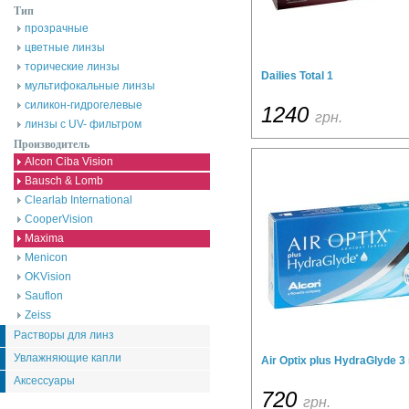
Тип
прозрачные
цветные линзы
торические линзы
Dailies Total 1
мультифокальные линзы
силикон-гидрогелевые
1240
грн.
линзы с UV- фильтром
Производитель
Alcon Ciba Vision
Bausch & Lomb
Clearlab International
CooperVision
Maxima
Menicon
OKVision
Sauflon
Zeiss
Растворы для линз
Увлажняющие капли
Air Optix plus HydraGlyde 3 
Аксессуары
720
грн.