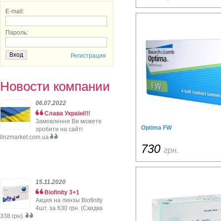
E-mail:
Пароль:
Регистрация
Новости компании
06.07.2022
Слава Україні!!!
Замовлення Ви можете
Optima FW
зробити на сайті
linzmarket.com.ua
730
грн.
15.11.2020
Biofinity 3+1
Акция на линзы Biofinity
4шт. за 630 грн. (Скидка
338 грн).