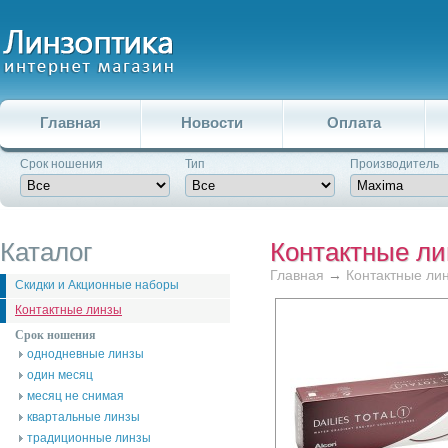
Главная
Новости
Оплата
Срок ношения
Тип
Производитель
Каталог
Контактные л
Главная
→
Контактные ли
Скидки и Акционные наборы
Контактные линзы
Срок ношения
однодневные линзы
один месяц
месяц не снимая
квартальные линзы
традиционные линзы