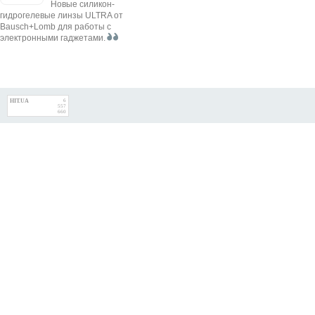
Новые силикон-
гидрогелевые линзы ULTRA от
Bausch+Lomb для работы с
электронными гаджетами.
HIT.UA
6
557
660