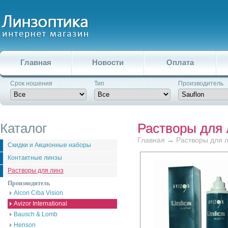
Главная
Новости
Оплата
Срок ношения
Тип
Производитель
Каталог
Растворы для 
Главная
→
Растворы для 
Скидки и Акционные наборы
Контактные линзы
Растворы для линз
Производитель
Alcon Ciba Vision
Avizor International
Bausch & Lomb
Henson