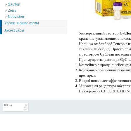
Sauflon
Zeiss
Neovision
Увлажняющие капли
Аксессуары
Универсальный раствор
CyCle
хранение, увлажнение, ополаск
Новинка от Sauflon! Теперь в 
течении 10 секунд. Просто по
с растовром CyClean позволяет
Преимущества раствора CyCle
Контейнер с вращающейся кры
Контейнер обеспечивает полну
протирки;
Biopol повышает эффективност
Уникальная рецептура обеспеч
Не содержит CHLORHEXIDIN
HIT.UA
12
202
214