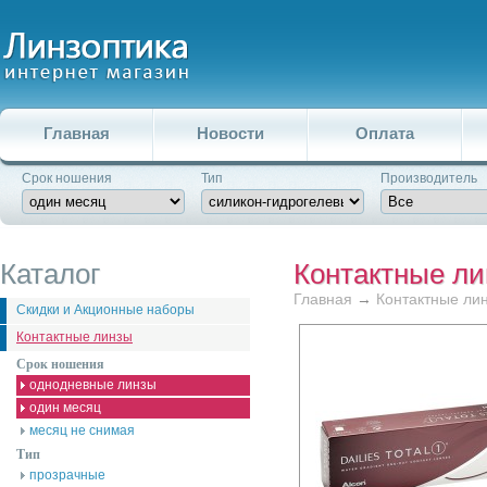
Главная
Новости
Оплата
Срок ношения
Тип
Производитель
Каталог
Контактные л
Главная
→
Контактные ли
Скидки и Акционные наборы
Контактные линзы
Срок ношения
однодневные линзы
один месяц
месяц не снимая
Тип
прозрачные