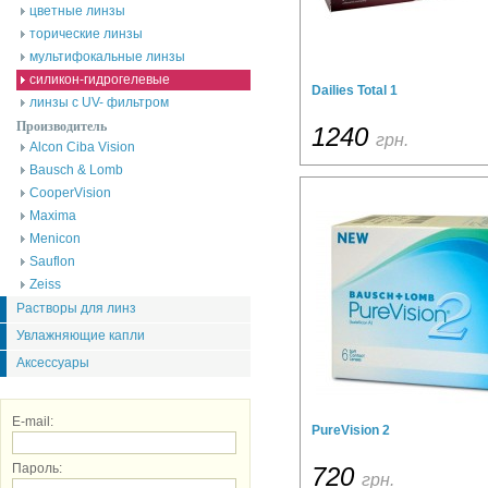
цветные линзы
торические линзы
мультифокальные линзы
силикон-гидрогелевые
Dailies Total 1
линзы с UV- фильтром
Производитель
1240
грн.
Alcon Ciba Vision
Bausch & Lomb
CooperVision
Maxima
Menicon
Sauflon
Zeiss
Растворы для линз
Увлажняющие капли
Аксессуары
E-mail:
PureVision 2
Пароль:
720
грн.