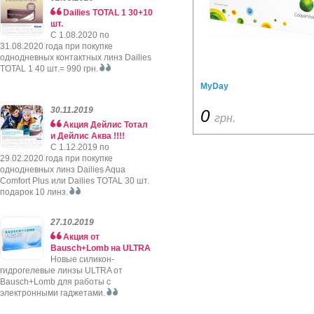
Dailies TOTAL 1 30+10
шт.
C 1.08.2020 по
31.08.2020 года при покупке
однодневных контактных линз Dailies
TOTAL 1 40 шт.= 990 грн.
MyDay
30.11.2019
0
грн.
Акция Дейлис Тотал
и Дейлис Аква !!!!
C 1.12.2019 по
29.02.2020 года при покупке
однодневных линз Dailies Aqua
Comfort Plus или Dailies TOTAL 30 шт.
подарок 10 линз.
27.10.2019
Акция от
Bausch+Lomb на ULTRA
Новые силикон-
гидрогелевые линзы ULTRA от
Bausch+Lomb для работы с
электронными гаджетами.