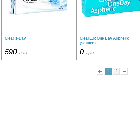
Clear 1-Day
ClearLux One Day Aspheric
(Sauflon)
590
0
грн.
грн.
1
2