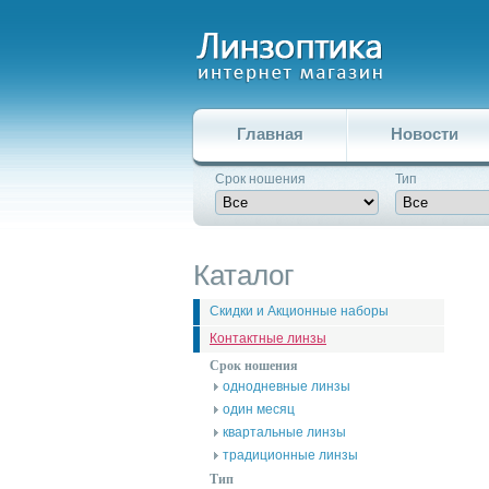
Главная
Новости
Срок ношения
Тип
Каталог
Скидки и Акционные наборы
Контактные линзы
Срок ношения
однодневные линзы
один месяц
квартальные линзы
традиционные линзы
Тип