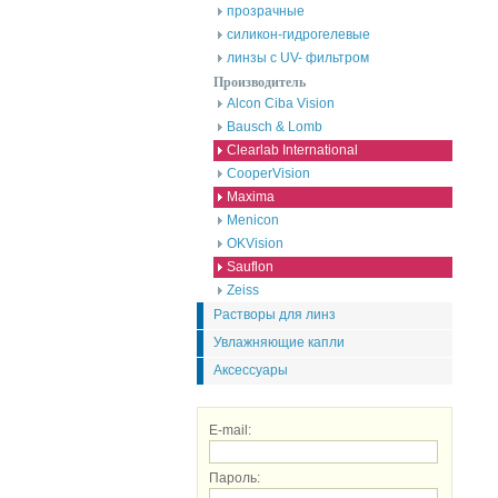
прозрачные
силикон-гидрогелевые
линзы с UV- фильтром
Производитель
Alcon Ciba Vision
Bausch & Lomb
Clearlab International
CooperVision
Maxima
Menicon
OKVision
Sauflon
Zeiss
Растворы для линз
Увлажняющие капли
Аксессуары
E-mail:
Пароль: