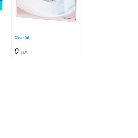
Clear 38
0
грн.