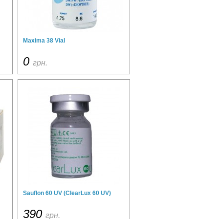
Maxima 38 Vial
0
грн.
Sauflon 60 UV (ClearLux 60 UV)
390
грн.