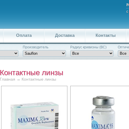
Р
с
Оплата
Доставка
Контакты
Производитель
Pадиус кривизны (BC)
Оптиче
Контактные линзы
Главная
→
Контактные линзы