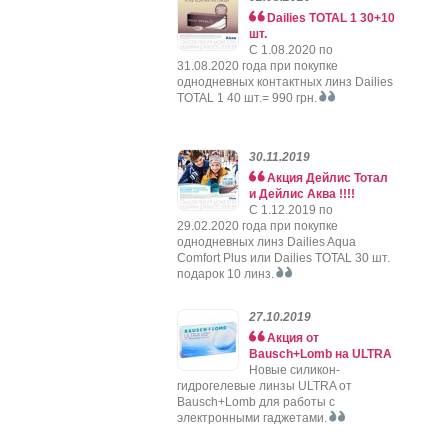
Dailies TOTAL 1 30+10
шт.
C 1.08.2020 по
31.08.2020 года при покупке
однодневных контактных линз Dailies
TOTAL 1 40 шт.= 990 грн.
30.11.2019
Акция Дейлис Тотал
и Дейлис Аква !!!!
C 1.12.2019 по
29.02.2020 года при покупке
однодневных линз Dailies Aqua
Comfort Plus или Dailies TOTAL 30 шт.
подарок 10 линз.
27.10.2019
Акция от
Bausch+Lomb на ULTRA
Новые силикон-
гидрогелевые линзы ULTRA от
Bausch+Lomb для работы с
электронными гаджетами.