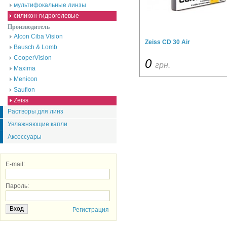
мультифокальные линзы
силикон-гидрогелевые
Производитель
Alcon Ciba Vision
Zeiss CD 30 Air
Bausch & Lomb
CooperVision
0
грн.
Maxima
Menicon
Sauflon
Zeiss
Растворы для линз
Увлажняющие капли
Аксессуары
E-mail:
Пароль:
Регистрация