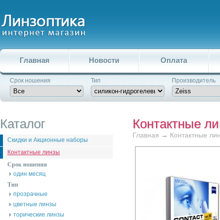
Главная
Новости
Оплата
Срок ношения
Тип
Производитель
Каталог
Контактные л
Главная
→
Контактные ли
Скидки и Акционные наборы
Контактные линзы
Срок ношения
один месяц
Тип
прозрачные
цветные линзы
торические линзы