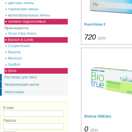
цветные линзы
торические линзы
мультифокальные линзы
силикон-гидрогелевые
PureVision 2
Производитель
Alcon Ciba Vision
720
грн.
Bausch & Lomb
CooperVision
Maxima
Menicon
Sauflon
Zeiss
Растворы для линз
Увлажняющие капли
Аксессуары
E-mail:
Biotrue ONEdey
Пароль:
0
грн.