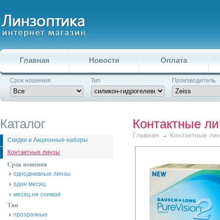
Главная
Новости
Оплата
Срок ношения
Тип
Производитель
Каталог
Контактные л
Главная
→
Контактные ли
Скидки и Акционные наборы
Контактные линзы
Срок ношения
однодневные линзы
один месяц
месяц не снимая
Тип
прозрачные