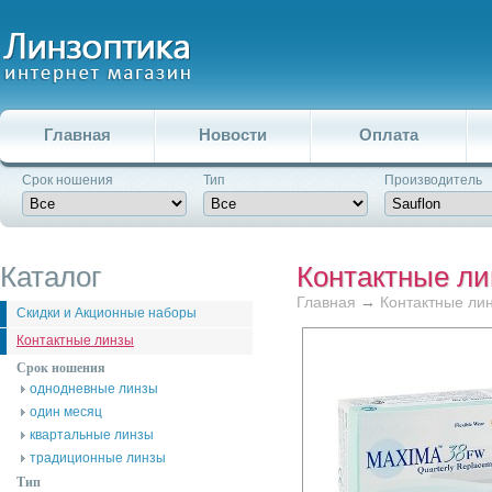
Главная
Новости
Оплата
Срок ношения
Тип
Производитель
Каталог
Контактные л
Главная
→
Контактные ли
Скидки и Акционные наборы
Контактные линзы
Срок ношения
однодневные линзы
один месяц
квартальные линзы
традиционные линзы
Тип