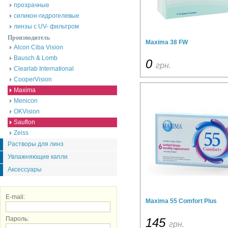
прозрачные
силикон-гидрогелевые
линзы с UV- фильтром
Производитель
Maxima 38 FW
Alcon Ciba Vision
Bausch & Lomb
0
грн.
Clearlab International
CooperVision
Maxima
Menicon
OKVision
Sauflon
Zeiss
Растворы для линз
Увлажняющие капли
Аксессуары
E-mail:
Maxima 55 Comfort Plus
Пароль:
145
грн.