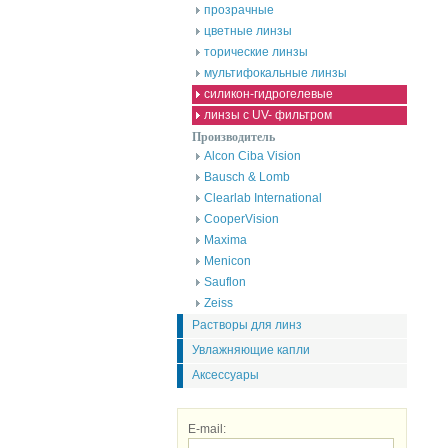
прозрачные
цветные линзы
торические линзы
мультифокальные линзы
силикон-гидрогелевые
линзы с UV- фильтром
Производитель
Alcon Ciba Vision
Bausch & Lomb
Clearlab International
CooperVision
Maxima
Menicon
Sauflon
Zeiss
Растворы для линз
Увлажняющие капли
Аксессуары
E-mail: