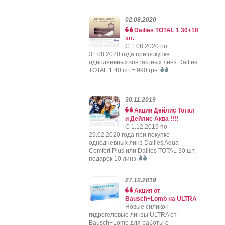
02.08.2020
Dailies TOTAL 1 30+10
шт.
C 1.08.2020 по
31.08.2020 года при покупке
однодневных контактных линз Dailies
TOTAL 1 40 шт.= 990 грн.
30.11.2019
Акция Дейлис Тотал
и Дейлис Аква !!!!
C 1.12.2019 по
29.02.2020 года при покупке
однодневных линз Dailies Aqua
Comfort Plus или Dailies TOTAL 30 шт.
подарок 10 линз.
27.10.2019
Акция от
Bausch+Lomb на ULTRA
Новые силикон-
гидрогелевые линзы ULTRA от
Bausch+Lomb для работы с