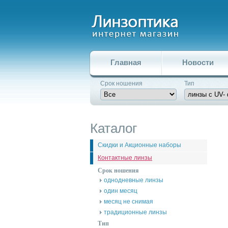
Главная
Новости
Срок ношения
Тип
Каталог
Скидки и Акционные наборы
Контактные линзы
Срок ношения
однодневные линзы
один месяц
месяц не снимая
традиционные линзы
Тип