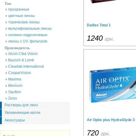
Тип
прозрачные
цветные линзы
торические линзы
Dailies Total 1
мультифокальные линзы
силикон-гидрогелевые
1240
грн.
линзы с UV- фильтром
Производитель
Alcon Ciba Vision
Bausch & Lomb
Clearlab International
CooperVision
Maxima
Menicon
Sauflon
Zeiss
Растворы для линз
Увлажняющие капли
Air Optix plus HydraGlyde 3 
Аксессуары
720
грн.