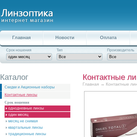
Главная
Новости
Оплата
Срок ношения
Тип
Производитель
Каталог
Контактные л
Главная
→
Контактные ли
Скидки и Акционные наборы
Контактные линзы
Срок ношения
однодневные линзы
один месяц
месяц не снимая
квартальные линзы
традиционные линзы