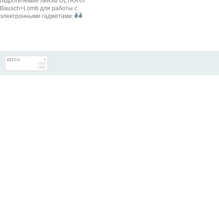
гидрогелевые линзы ULTRA от
Bausch+Lomb для работы с
электронными гаджетами.
HIT.UA
6
1152
1922