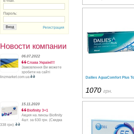
E-mail:
Пароль:
Регистрация
Новости компании
06.07.2022
Слава Україні!!!
Замовлення Ви можете
зробити на сайті
linzmarket.com.ua
Dailies AguaComfort Plus To
1070
грн.
15.11.2020
Biofinity 3+1
Акция на линзы Biofinity
4шт. за 630 грн. (Скидка
338 грн).