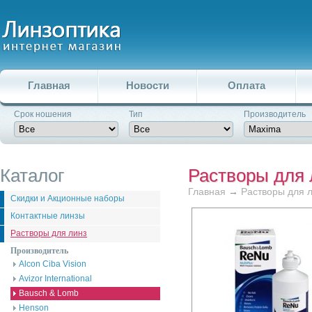
Главная
Новости
Оплата
Срок ношения
Тип
Производитель
Каталог
Растворы для 
Главная
→
Растворы для 
Скидки и Акционные наборы
Контактные линзы
Растворы для линз
Производитель
Alcon Ciba Vision
Avizor International
Bausch & Lomb
Henson