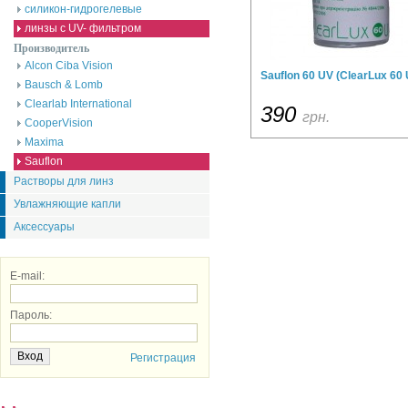
силикон-гидрогелевые
линзы с UV- фильтром
Производитель
Alcon Ciba Vision
Sauflon 60 UV (ClearLux 60 
Bausch & Lomb
Clearlab International
390
грн.
CooperVision
Maxima
Sauflon
Растворы для линз
Увлажняющие капли
Аксессуары
E-mail:
Пароль:
Регистрация