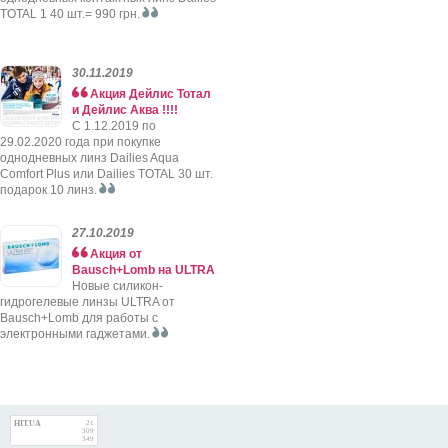
TOTAL 1 40 шт.= 990 грн.
30.11.2019
Акция Дейлис Тотал
и Дейлис Аква !!!!
C 1.12.2019 по
29.02.2020 года при покупке
однодневных линз Dailies Aqua
Comfort Plus или Dailies TOTAL 30 шт.
подарок 10 линз.
27.10.2019
Акция от
Bausch+Lomb на ULTRA
Новые силикон-
гидрогелевые линзы ULTRA от
Bausch+Lomb для работы с
электронными гаджетами.
HIT.UA
21
309
349