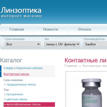
Главная
Новости
Оплата
Срок ношения
Тип
Производитель
Каталог
Контактные л
Главная
→
Контактные ли
Скидки и Акционные наборы
Контактные линзы
Срок ношения
традиционные линзы
Тип
прозрачные
цветные линзы
мультифокальные линзы