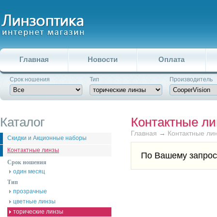
Главная
Новости
Оплата
Срок ношения
Тип
Производитель
Каталог
Контактные л
Главная
→
Контактные ли
Скидки и Акционные наборы
Контактные линзы
По Вашему запрос
Срок ношения
один месяц
Тип
прозрачные
цветные линзы
торические линзы