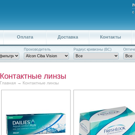
Р
с
Оплата
Доставка
Контакты
Производитель
Pадиус кривизны (BC)
Оптиче
Контактные линзы
Главная
→
Контактные линзы