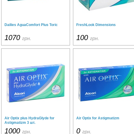
Dailies AguaComfort Plus Toric
FreshLook Dimensions
1070
100
грн.
грн.
Air Optix plus HydraGlyde for
Air Optix for Astigmatizm
Astigmatizm 3 шт.
1000
0
грн.
грн.