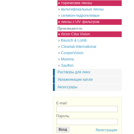
торические линзы
мультифокальные линзы
силикон-гидрогелевые
линзы с UV- фильтром
Производитель
Alcon Ciba Vision
Bausch & Lomb
Clearlab International
CooperVision
Maxima
Sauflon
Растворы для линз
Увлажняющие капли
Аксессуары
E-mail:
Пароль:
Регистрация