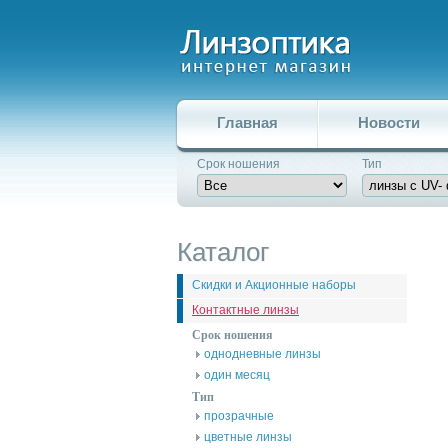
Главная
Новости
Срок ношения
Тип
Каталог
Скидки и Акционные наборы
Контактные линзы
Срок ношения
однодневные линзы
один месяц
Тип
прозрачные
цветные линзы