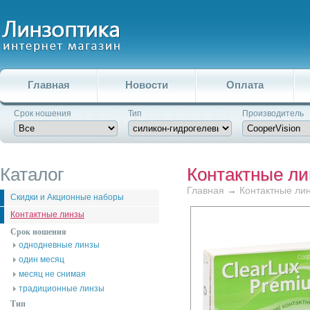
Главная
Новости
Оплата
Срок ношения
Тип
Производитель
Каталог
Контактные л
Главная
→
Контактные ли
Скидки и Акционные наборы
Контактные линзы
Срок ношения
однодневные линзы
один месяц
месяц не снимая
традиционные линзы
Тип