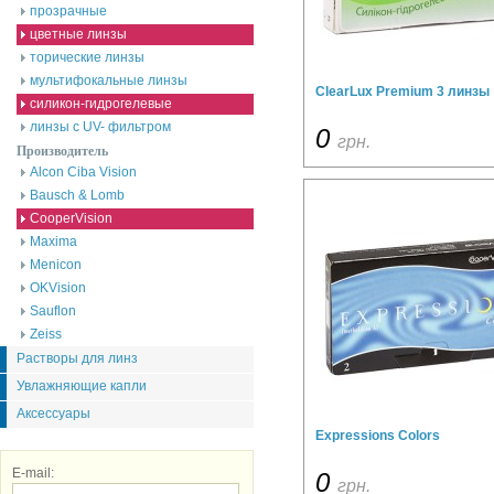
прозрачные
цветные линзы
торические линзы
мультифокальные линзы
ClearLux Premium 3 линзы
силикон-гидрогелевые
линзы с UV- фильтром
0
грн.
Производитель
Alcon Ciba Vision
Bausch & Lomb
CooperVision
Maxima
Menicon
OKVision
Sauflon
Zeiss
Растворы для линз
Увлажняющие капли
Аксессуары
Expressions Colors
E-mail:
0
грн.