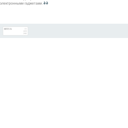
электронными гаджетами.
HIT.UA
11
223
242