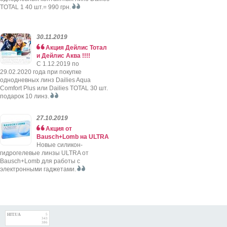
TOTAL 1 40 шт.= 990 грн.
30.11.2019
Акция Дейлис Тотал
и Дейлис Аква !!!!
C 1.12.2019 по
29.02.2020 года при покупке
однодневных линз Dailies Aqua
Comfort Plus или Dailies TOTAL 30 шт.
подарок 10 линз.
27.10.2019
Акция от
Bausch+Lomb на ULTRA
Новые силикон-
гидрогелевые линзы ULTRA от
Bausch+Lomb для работы с
электронными гаджетами.
HIT.UA
5
343
386