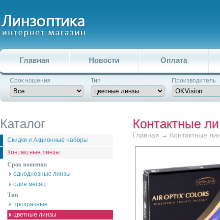
Главная
Новости
Оплата
Срок ношения
Тип
Производитель
Каталог
Контактные л
Главная
→
Контактные ли
Скидки и Акционные наборы
Контактные линзы
Срок ношения
однодневные линзы
один месяц
Тип
прозрачные
цветные линзы