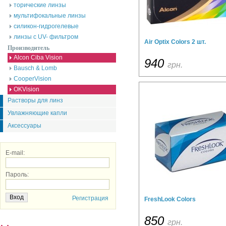
торические линзы
мультифокальные линзы
силикон-гидрогелевые
линзы с UV- фильтром
Air Optix Colors 2 шт.
Производитель
Alcon Ciba Vision
940
грн.
Bausch & Lomb
CooperVision
OKVision
Растворы для линз
Увлажняющие капли
Аксессуары
E-mail:
Пароль:
Регистрация
FreshLook Colors
850
грн.