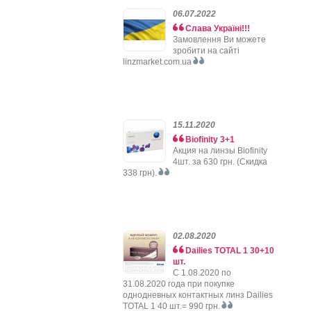
06.07.2022
Слава Україні!!!
Замовлення Ви можете
зробити на сайті
linzmarket.com.ua
15.11.2020
Biofinity 3+1
Акция на линзы Biofinity
4шт. за 630 грн. (Скидка
338 грн).
02.08.2020
Dailies TOTAL 1 30+10
шт.
C 1.08.2020 по
31.08.2020 года при покупке
однодневных контактных линз Dailies
TOTAL 1 40 шт.= 990 грн.