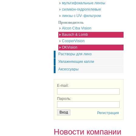
мультифокальные линзы
силикон-гидрогелевые
линзы с UV- фильтром
Производитель
Alcon Ciba Vision
Bausch & Lomb
CooperVision
OKVision
Растворы для линз
Увлажняющие капли
Аксессуары
E-mail:
Пароль:
Регистрация
Новости компании