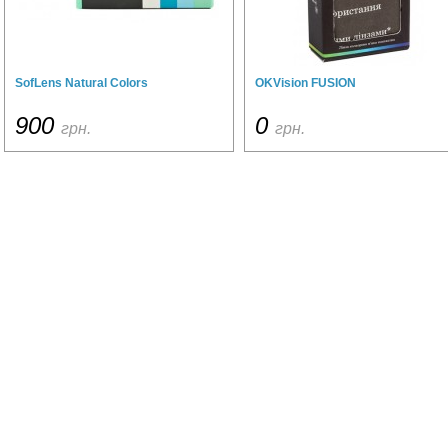
SofLens Natural Colors
OKVision FUSION
900
0
грн.
грн.