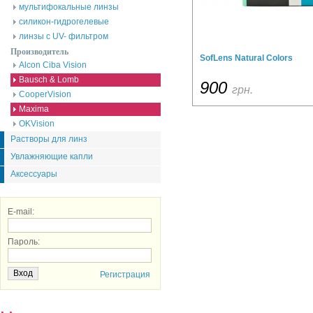
мультифокальные линзы
силикон-гидрогелевые
линзы с UV- фильтром
Производитель
SofLens Natural Colors
Alcon Ciba Vision
Bausch & Lomb
900
грн.
CooperVision
Maxima
OKVision
Растворы для линз
Увлажняющие капли
Аксессуары
E-mail:
Пароль:
Регистрация