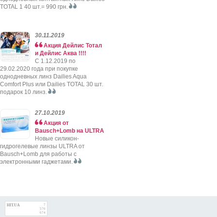
TOTAL 1 40 шт.= 990 грн.
30.11.2019
Акция Дейлис Тотал
и Дейлис Аква !!!!
C 1.12.2019 по
29.02.2020 года при покупке
однодневных линз Dailies Aqua
Comfort Plus или Dailies TOTAL 30 шт.
подарок 10 линз.
27.10.2019
Акция от
Bausch+Lomb на ULTRA
Новые силикон-
гидрогелевые линзы ULTRA от
Bausch+Lomb для работы с
электронными гаджетами.
HIT.UA
7
570
674