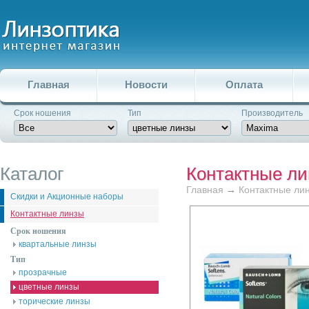
Главная
Новости
Оплата
Срок ношения
Тип
Производитель
Каталог
Контактные л
Главная
→
Контактные ли
Скидки и Акционные наборы
Контактные линзы
Срок ношения
квартальные линзы
Тип
прозрачные
цветные линзы
торические линзы