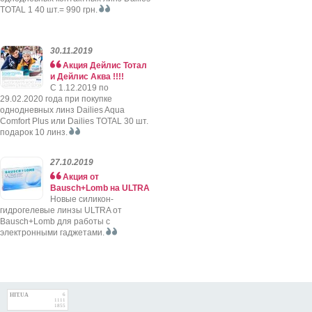
TOTAL 1 40 шт.= 990 грн.
30.11.2019
Акция Дейлис Тотал
и Дейлис Аква !!!!
C 1.12.2019 по
29.02.2020 года при покупке
однодневных линз Dailies Aqua
Comfort Plus или Dailies TOTAL 30 шт.
подарок 10 линз.
27.10.2019
Акция от
Bausch+Lomb на ULTRA
Новые силикон-
гидрогелевые линзы ULTRA от
Bausch+Lomb для работы с
электронными гаджетами.
HIT.UA
6
1111
1855