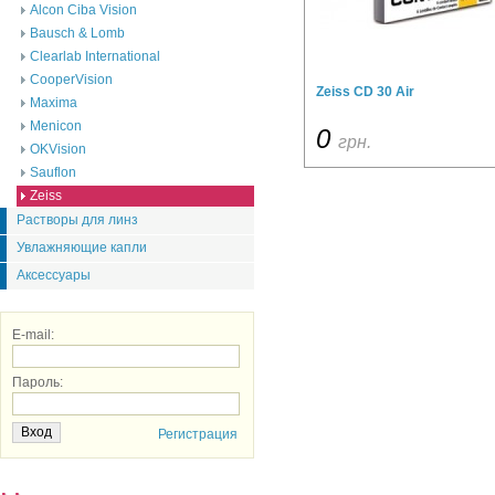
Alcon Ciba Vision
Bausch & Lomb
Clearlab International
CooperVision
Zeiss CD 30 Air
Maxima
Menicon
0
грн.
OKVision
Sauflon
Zeiss
Растворы для линз
Увлажняющие капли
Аксессуары
E-mail:
Пароль:
Регистрация