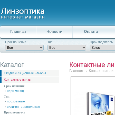
Главная
Новости
Оплата
Срок ношения
Тип
Производитель
Каталог
Контактные л
Главная
→
Контактные ли
Скидки и Акционные наборы
Контактные линзы
Срок ношения
один месяц
Тип
прозрачные
силикон-гидрогелевые
Производитель