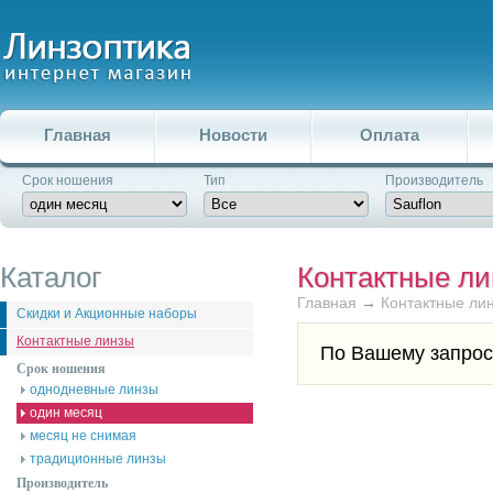
Главная
Новости
Оплата
Срок ношения
Тип
Производитель
Каталог
Контактные л
Главная
→
Контактные ли
Скидки и Акционные наборы
Контактные линзы
По Вашему запрос
Срок ношения
однодневные линзы
один месяц
месяц не снимая
традиционные линзы
Производитель