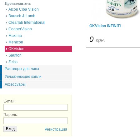
Производитель
Alcon Ciba Vision
Bausch & Lomb
Clearlab International
OKVision INFINITI
CooperVision
Maxima
0
грн.
Menicon
OKVision
Sauflon
Zeiss
Растворы для линз
Увлажняющие капли
Аксессуары
E-mail:
Пароль:
Регистрация