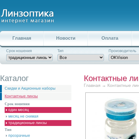
Главная
Новости
Оплата
Срок ношения
Тип
Производитель
Каталог
Контактные л
Главная
→
Контактные ли
Скидки и Акционные наборы
Контактные линзы
Срок ношения
один месяц
месяц не снимая
традиционные линзы
Тип
прозрачные