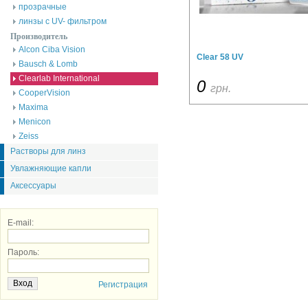
прозрачные
линзы с UV- фильтром
Производитель
Alcon Ciba Vision
Clear 58 UV
Bausch & Lomb
Clearlab International
0
грн.
CooperVision
Maxima
Menicon
Zeiss
Растворы для линз
Увлажняющие капли
Аксессуары
E-mail:
Пароль:
Регистрация