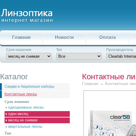
Главная
Новости
Оплата
Срок ношения
Тип
Производитель
Каталог
Контактные л
Главная
→
Контактные ли
Скидки и Акционные наборы
Контактные линзы
Срок ношения
однодневные линзы
один месяц
месяц не снимая
квартальные линзы
Тип