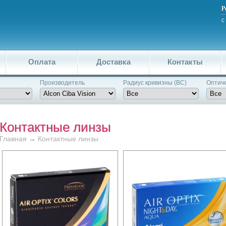
Р
с
Оплата
Доставка
Контакты
Производитель
Pадиус кривизны (BC)
Оптиче
Контактные линзы
Главная
→
Контактные линзы