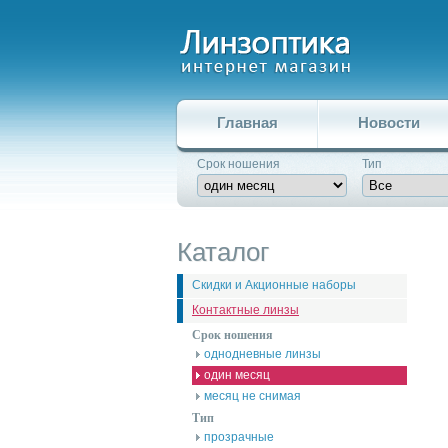
Главная
Новости
Срок ношения
Тип
Каталог
Скидки и Акционные наборы
Контактные линзы
Срок ношения
однодневные линзы
один месяц
месяц не снимая
Тип
прозрачные