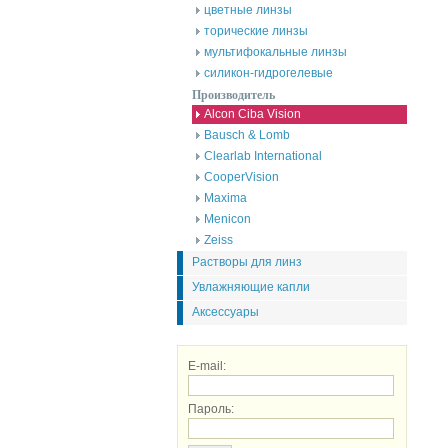
цветные линзы
торические линзы
мультифокальные линзы
силикон-гидрогелевые
Производитель
Alcon Ciba Vision
Bausch & Lomb
Clearlab International
CooperVision
Maxima
Menicon
Zeiss
Растворы для линз
Увлажняющие капли
Аксессуары
E-mail:
Пароль: