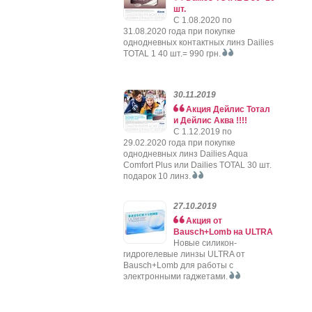
шт.
C 1.08.2020 по
31.08.2020 года при покупке
однодневных контактных линз Dailies
TOTAL 1 40 шт.= 990 грн.
30.11.2019
Акция Дейлис Тотал
и Дейлис Аква !!!!
C 1.12.2019 по
29.02.2020 года при покупке
однодневных линз Dailies Aqua
Comfort Plus или Dailies TOTAL 30 шт.
подарок 10 линз.
27.10.2019
Акция от
Bausch+Lomb на ULTRA
Новые силикон-
гидрогелевые линзы ULTRA от
Bausch+Lomb для работы с
электронными гаджетами.