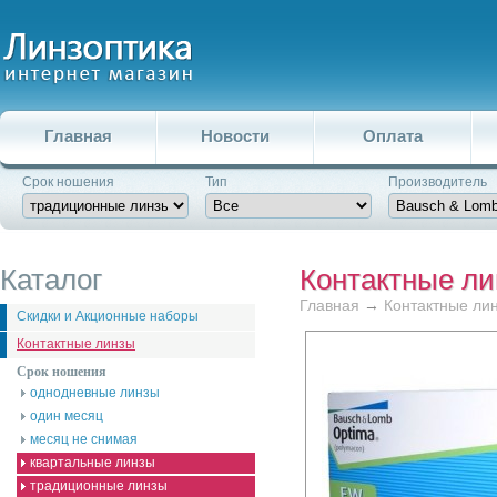
Главная
Новости
Оплата
Срок ношения
Тип
Производитель
Каталог
Контактные л
Главная
→
Контактные ли
Скидки и Акционные наборы
Контактные линзы
Срок ношения
однодневные линзы
один месяц
месяц не снимая
квартальные линзы
традиционные линзы