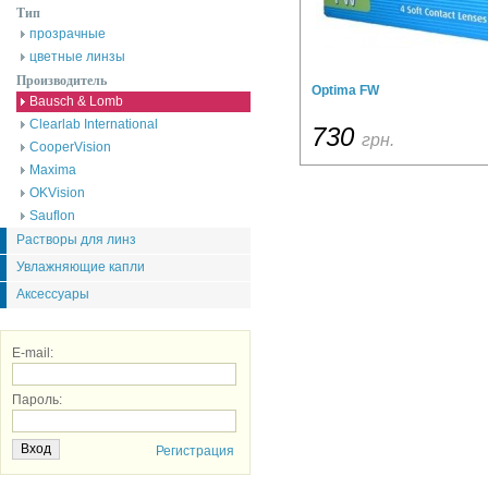
Тип
прозрачные
цветные линзы
Производитель
Optima FW
Bausch & Lomb
Clearlab International
730
грн.
CooperVision
Maxima
OKVision
Sauflon
Растворы для линз
Увлажняющие капли
Аксессуары
E-mail:
Пароль:
Регистрация