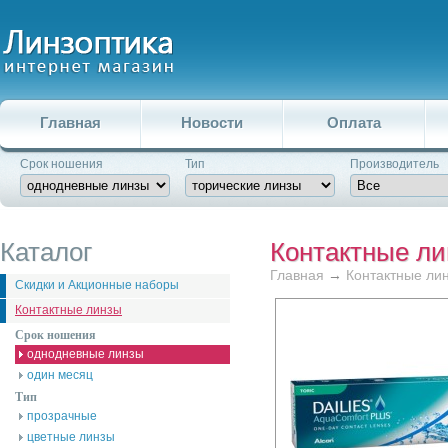
Главная
Новости
Оплата
Срок ношения
Тип
Производитель
Каталог
Контактные л
Главная
→
Контактные ли
Скидки и Акционные наборы
Контактные линзы
Срок ношения
однодневные линзы
один месяц
Тип
прозрачные
цветные линзы