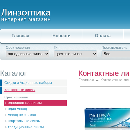
Главная
Новости
Оплата
Срок ношения
Тип
Производитель
Каталог
Контактные л
Главная
→
Контактные ли
Скидки и Акционные наборы
Контактные линзы
Срок ношения
однодневные линзы
один месяц
месяц не снимая
квартальные линзы
традиционные линзы