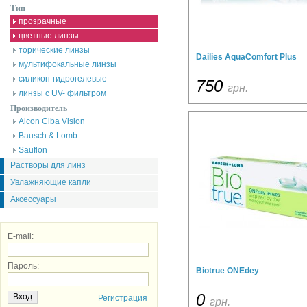
Тип
прозрачные
цветные линзы
торические линзы
Dailies AquaComfort Plus
мультифокальные линзы
силикон-гидрогелевые
750
грн.
линзы с UV- фильтром
Производитель
Alcon Ciba Vision
Bausch & Lomb
Sauflon
Растворы для линз
Увлажняющие капли
Аксессуары
E-mail:
Пароль:
Biotrue ONEdey
0
Регистрация
грн.