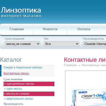
Главная
Новости
Оплата
Срок ношения
Тип
Производитель
Каталог
Контактные л
Главная
→
Контактные ли
Скидки и Акционные наборы
Контактные линзы
Срок ношения
однодневные линзы
один месяц
месяц не снимая
квартальные линзы
Производитель