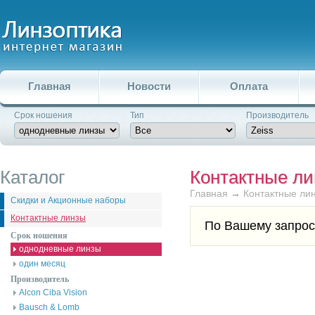
Главная
Новости
Оплата
Срок ношения
Тип
Производитель
Каталог
Контактные л
Главная
→
Контактные ли
Скидки и Акционные наборы
Контактные линзы
По Вашему запрос
Срок ношения
однодневные линзы
один месяц
Производитель
Alcon Ciba Vision
Bausch & Lomb