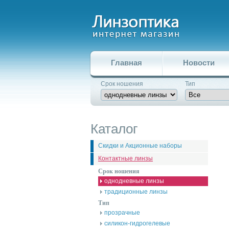
Главная
Новости
Срок ношения
Тип
Каталог
Скидки и Акционные наборы
Контактные линзы
Срок ношения
однодневные линзы
традиционные линзы
Тип
прозрачные
силикон-гидрогелевые