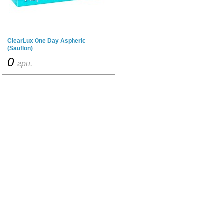
ClearLux One Day Aspheric
(Sauflon)
0
грн.