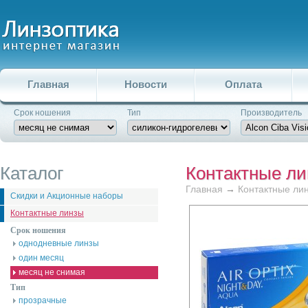
Главная
Новости
Оплата
Срок ношения
Тип
Производитель
Каталог
Контактные л
Главная
→
Контактные ли
Скидки и Акционные наборы
Контактные линзы
Срок ношения
однодневные линзы
один месяц
месяц не снимая
Тип
прозрачные