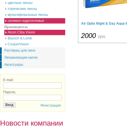
цветные линзы
торические линзы
мультифокальные линзы
силикон-гидрогелевые
Air Optix Night & Day Aqua 6
Производитель
Alcon Ciba Vision
2000
грн.
Bausch & Lomb
CooperVision
Растворы для линз
Увлажняющие капли
Аксессуары
E-mail:
Пароль:
Регистрация
Новости компании