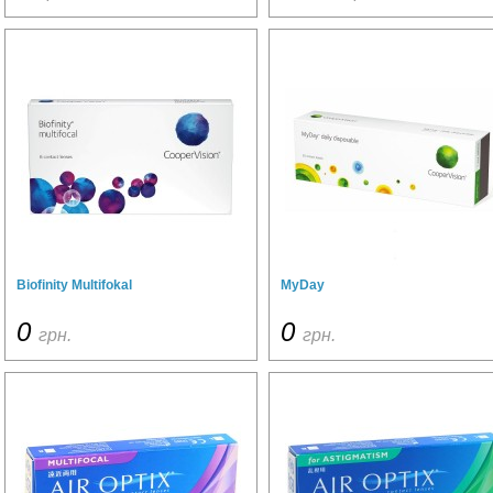
Biofinity Multifokal
MyDay
0
0
грн.
грн.