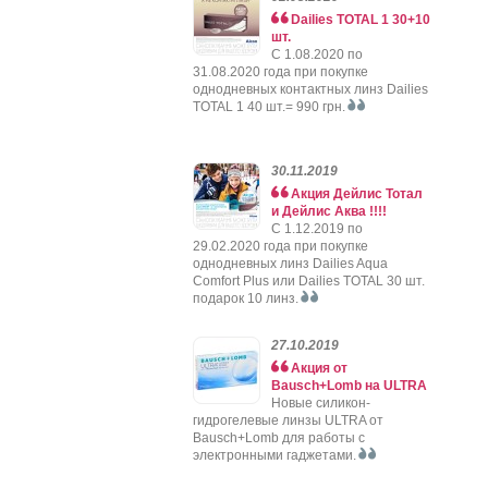
Dailies TOTAL 1 30+10
шт.
C 1.08.2020 по
31.08.2020 года при покупке
однодневных контактных линз Dailies
TOTAL 1 40 шт.= 990 грн.
30.11.2019
Акция Дейлис Тотал
и Дейлис Аква !!!!
C 1.12.2019 по
29.02.2020 года при покупке
однодневных линз Dailies Aqua
Comfort Plus или Dailies TOTAL 30 шт.
подарок 10 линз.
27.10.2019
Акция от
Bausch+Lomb на ULTRA
Новые силикон-
гидрогелевые линзы ULTRA от
Bausch+Lomb для работы с
электронными гаджетами.