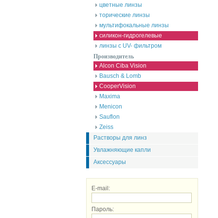
цветные линзы
торические линзы
мультифокальные линзы
силикон-гидрогелевые
линзы с UV- фильтром
Производитель
Alcon Ciba Vision
Bausch & Lomb
CooperVision
Maxima
Menicon
Sauflon
Zeiss
Растворы для линз
Увлажняющие капли
Аксессуары
E-mail:
Пароль: