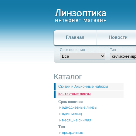
Главная
Новости
Срок ношения
Тип
Каталог
Скидки и Акционные наборы
Контактные линзы
Срок ношения
однодневные линзы
один месяц
месяц не снимая
Тип
прозрачные