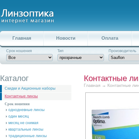
Главная
Новости
Оплата
Срок ношения
Тип
Производитель
Каталог
Контактные л
Главная
→
Контактные ли
Скидки и Акционные наборы
Контактные линзы
Срок ношения
однодневные линзы
один месяц
месяц не снимая
квартальные линзы
традиционные линзы