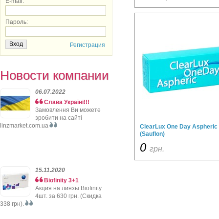
E-mail:
Пароль:
Регистрация
Новости компании
06.07.2022
Слава Україні!!!
Замовлення Ви можете
зробити на сайті
linzmarket.com.ua
ClearLux One Day Aspheric
(Sauflon)
0
грн.
15.11.2020
Biofinity 3+1
Акция на линзы Biofinity
4шт. за 630 грн. (Скидка
338 грн).