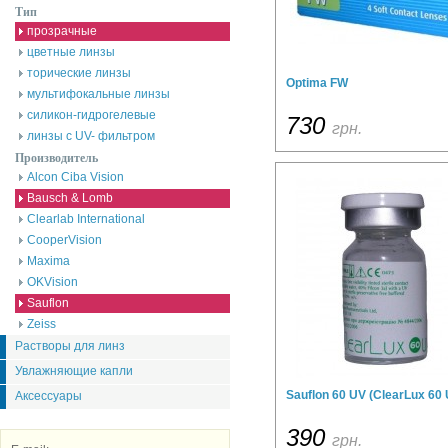
Тип
прозрачные
цветные линзы
торические линзы
Optima FW
мультифокальные линзы
силикон-гидрогелевые
730
грн.
линзы с UV- фильтром
Производитель
Alcon Ciba Vision
Bausch & Lomb
Clearlab International
CooperVision
Maxima
OKVision
Sauflon
Zeiss
Растворы для линз
Увлажняющие капли
Sauflon 60 UV (ClearLux 60 
Аксессуары
390
грн.