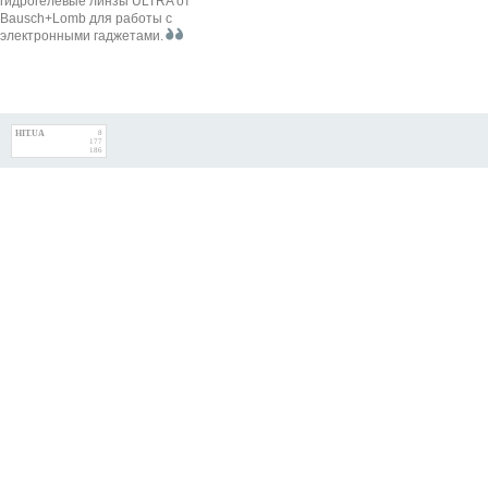
гидрогелевые линзы ULTRA от
Bausch+Lomb для работы с
электронными гаджетами.
HIT.UA
8
177
186