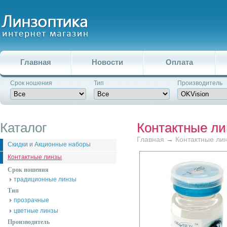
Главная
Новости
Оплата
Срок ношения
Тип
Производитель
Каталог
Контактные л
Главная
→
Контактные ли
Скидки и Акционные наборы
Контактные линзы
Срок ношения
традиционные линзы
Тип
прозрачные
цветные линзы
Производитель