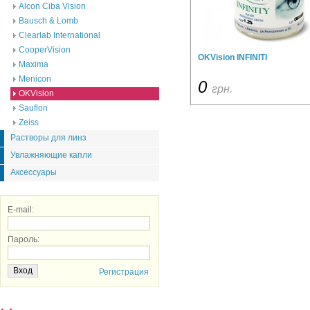
Alcon Ciba Vision
Bausch & Lomb
Clearlab International
CooperVision
OKVision INFINITI
Maxima
Menicon
0
грн.
OKVision
Sauflon
Zeiss
Растворы для линз
Увлажняющие капли
Аксессуары
E-mail:
Пароль:
Регистрация