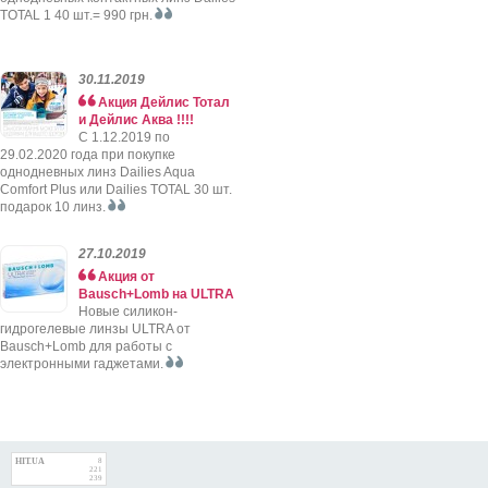
TOTAL 1 40 шт.= 990 грн.
30.11.2019
Акция Дейлис Тотал
и Дейлис Аква !!!!
C 1.12.2019 по
29.02.2020 года при покупке
однодневных линз Dailies Aqua
Comfort Plus или Dailies TOTAL 30 шт.
подарок 10 линз.
27.10.2019
Акция от
Bausch+Lomb на ULTRA
Новые силикон-
гидрогелевые линзы ULTRA от
Bausch+Lomb для работы с
электронными гаджетами.
HIT.UA
8
221
239