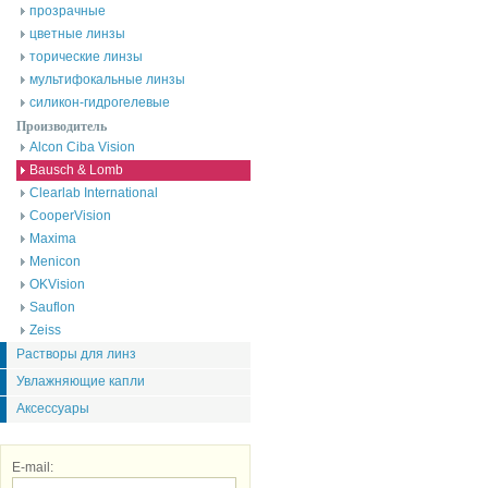
прозрачные
цветные линзы
торические линзы
мультифокальные линзы
силикон-гидрогелевые
Производитель
Alcon Ciba Vision
Bausch & Lomb
Clearlab International
CooperVision
Maxima
Menicon
OKVision
Sauflon
Zeiss
Растворы для линз
Увлажняющие капли
Аксессуары
E-mail: