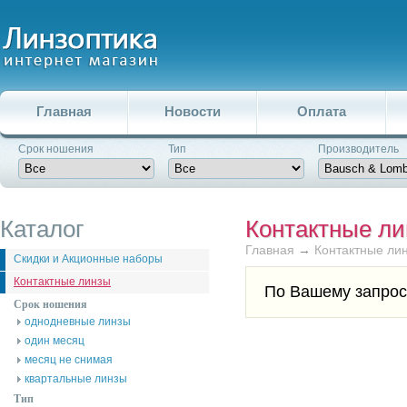
Главная
Новости
Оплата
Срок ношения
Тип
Производитель
Каталог
Контактные л
Главная
→
Контактные ли
Скидки и Акционные наборы
Контактные линзы
По Вашему запрос
Срок ношения
однодневные линзы
один месяц
месяц не снимая
квартальные линзы
Тип