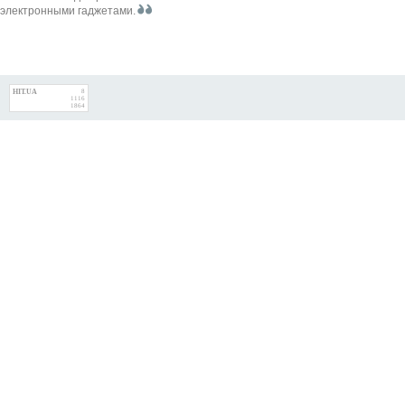
электронными гаджетами.
HIT.UA
8
1116
1864