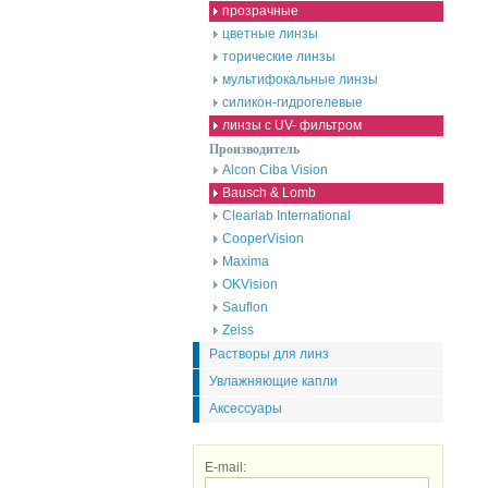
прозрачные
цветные линзы
торические линзы
мультифокальные линзы
силикон-гидрогелевые
линзы с UV- фильтром
Производитель
Alcon Ciba Vision
Bausch & Lomb
Clearlab International
CooperVision
Maxima
OKVision
Sauflon
Zeiss
Растворы для линз
Увлажняющие капли
Аксессуары
E-mail: