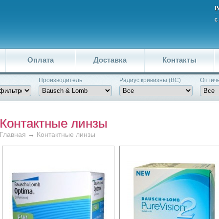
Р
с
Оплата
Доставка
Контакты
Производитель
Pадиус кривизны (BC)
Оптиче
Контактные линзы
Главная
→
Контактные линзы