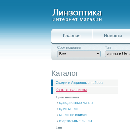
Главная
Новости
Срок ношения
Тип
Каталог
Скидки и Акционные наборы
Контактные линзы
Срок ношения
однодневные линзы
один месяц
месяц не снимая
квартальные линзы
Тип