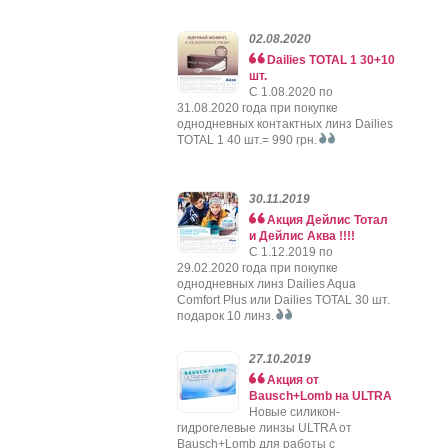
02.08.2020
Dailies TOTAL 1 30+10
шт.
C 1.08.2020 по
31.08.2020 года при покупке
однодневных контактных линз Dailies
TOTAL 1 40 шт.= 990 грн.
30.11.2019
Акция Дейлис Тотал
и Дейлис Аква !!!!
C 1.12.2019 по
29.02.2020 года при покупке
однодневных линз Dailies Aqua
Comfort Plus или Dailies TOTAL 30 шт.
подарок 10 линз.
27.10.2019
Акция от
Bausch+Lomb на ULTRA
Новые силикон-
гидрогелевые линзы ULTRA от
Bausch+Lomb для работы с