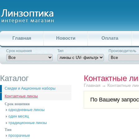
Главная
Новости
Оплата
Срок ношения
Тип
Производитель
Каталог
Контактные л
Главная
→
Контактные ли
Скидки и Акционные наборы
Контактные линзы
По Вашему запрос
Срок ношения
однодневные линзы
один месяц
традиционные линзы
Тип
прозрачные