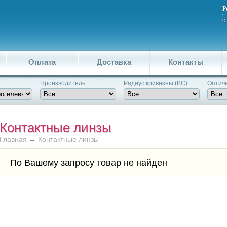
Р
с
Оплата
Доставка
Контакты
Производитель
Pадиус кривизны (BC)
Оптиче
Контактные линзы
Главная
→
Контактные линзы
По Вашему запросу товар не найден